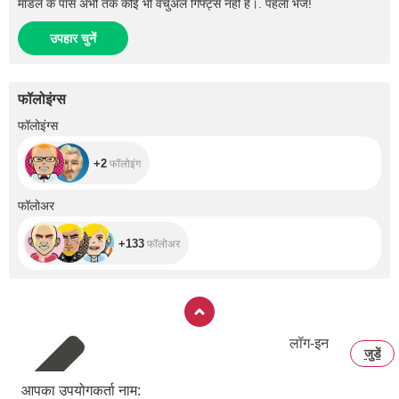
मॉडल के पास अभी तक कोई भी वर्चुअल गिफ्ट्स नहीं हैं।. पहला भेजें!
उपहार चुनें
फॉलोइंग्स
+2
फॉलोइंग्स
+2
फॉलोइंग
+133
फॉलोअर
+133
फॉलोअर
लॉग‑इन
जुडें
आपका उपयोगकर्ता नाम: