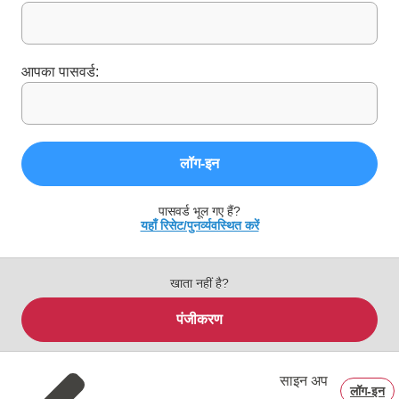
आपका पासवर्ड:
लॉग‑इन
पासवर्ड भूल गए हैं?
यहाँ रिसेट/पुनर्व्यवस्थित करें
खाता नहीं है?
पंजीकरण
साइन अप
लॉग‑इन